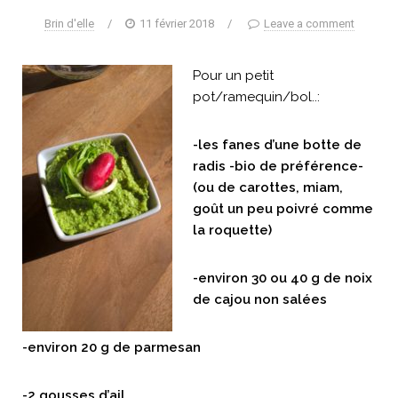
Brin d'elle
/
11 février 2018
/
Leave a comment
Pour un petit
pot/ramequin/bol..:
-les fanes d’une botte de
radis -bio de préférence-
(ou de carottes, miam,
goût un peu poivré comme
la roquette)
-environ 30 ou 40 g de noix
de cajou non salées
-environ 20 g de parmesan
-2 gousses d’ail