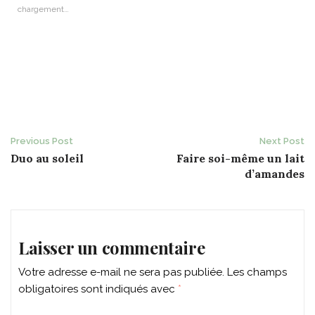
chargement…
Post
Previous Post
Next Post
Duo au soleil
Faire soi-même un lait
navigation
d’amandes
Laisser un commentaire
Votre adresse e-mail ne sera pas publiée.
Les champs
obligatoires sont indiqués avec
*