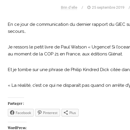
Brin d'elle
/
25 septembre 2019
En ce jour de communication du dernier rapport du GIEC su
secours…
Je ressors le petit livre de Paul Watson « Urgence! Si l’oce
au moment de la COP 21 en France, aux éditions Glénat.
Et je tombe sur une phrase de Philip Kindred Dick citée dans 
« La réalité, c’est ce qui ne disparaît pas quand on arrête d’y
Partager :
Facebook
Pinterest
Plus
WordPress: