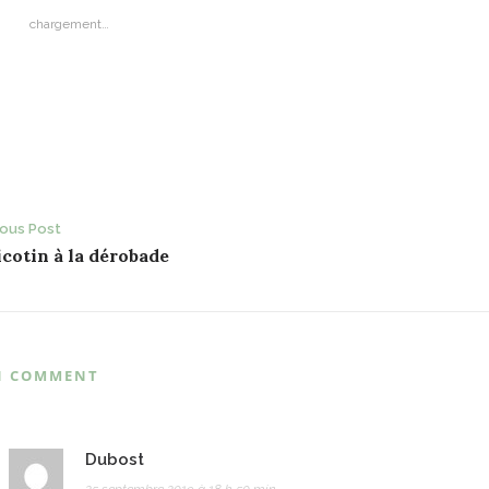
chargement…
ost
ious Post
cotin à la dérobade
avigation
1 COMMENT
Dubost