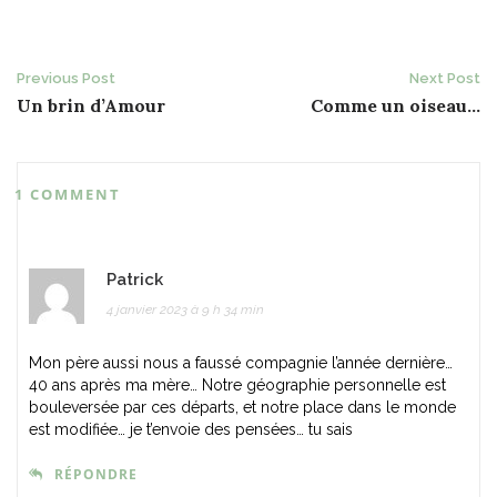
Post
Previous Post
Next Post
Un brin d’Amour
Comme un oiseau…
navigation
1 COMMENT
Patrick
4 janvier 2023 à 9 h 34 min
Mon père aussi nous a faussé compagnie l’année dernière…
40 ans après ma mère… Notre géographie personnelle est
bouleversée par ces départs, et notre place dans le monde
est modifiée… je t’envoie des pensées… tu sais
RÉPONDRE