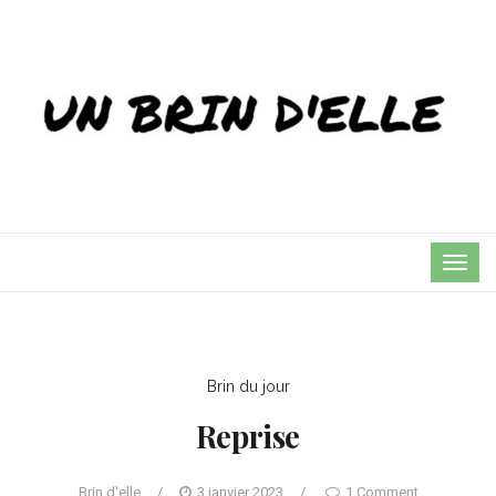
TOG
NAVI
Brin du jour
Reprise
Brin d'elle
/
3 janvier 2023
/
1 Comment