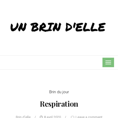
TOG
NAVI
Brin du jour
Respiration
Brin d'elle
/
8 avril 2020
/
Leave a comment