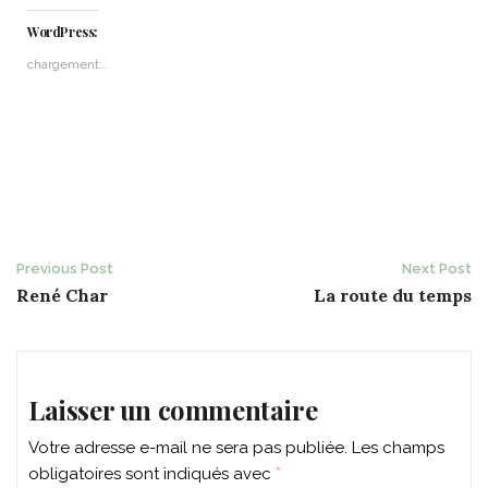
WordPress:
chargement…
Post
Previous Post
Next Post
René Char
La route du temps
navigation
Laisser un commentaire
Votre adresse e-mail ne sera pas publiée.
Les champs
obligatoires sont indiqués avec
*