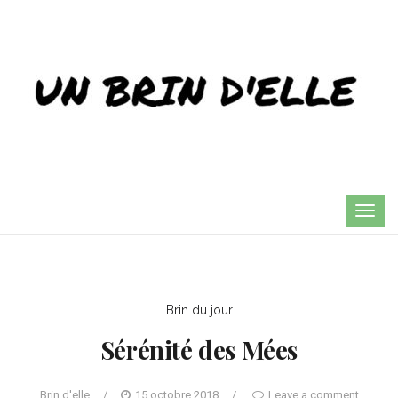
TOG
NAVI
Brin du jour
Sérénité des Mées
Brin d'elle
/
15 octobre 2018
/
Leave a comment