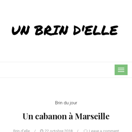
TOG
NAVI
Brin du jour
Un cabanon à Marseille
Brin d'elle
/
22 octobre 2018
/
Leave a comment