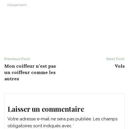
chargement…
Post
Previous Post
Next Post
Mon coiffeur n’est pas
Vols
navigation
un coiffeur comme les
autres
Laisser un commentaire
Votre adresse e-mail ne sera pas publiée.
Les champs
obligatoires sont indiqués avec
*