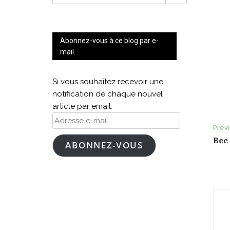
FOR:
Abonnez-vous à ce blog par e-
mail.
Si vous souhaitez recevoir une
notification de chaque nouvel
article par email.
Adresse
P
Prev
e-
Bec
mail
ABONNEZ-VOUS
n