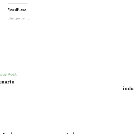
WordPress:
chargement…
ost
ious Post
 marin
avigation
indu