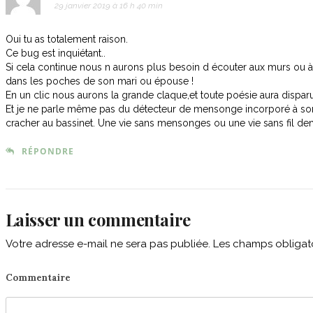
29 janvier 2019 à 16 h 40 min
Oui tu as totalement raison.
Ce bug est inquiétant..
Si cela continue nous n aurons plus besoin d écouter aux murs ou à t
dans les poches de son mari ou épouse !
En un clic nous aurons la grande claque,et toute poésie aura disparu
Et je ne parle même pas du détecteur de mensonge incorporé à son 
cracher au bassinet. Une vie sans mensonges ou une vie sans fil dent
RÉPONDRE
Laisser un commentaire
Votre adresse e-mail ne sera pas publiée.
Les champs obligato
Commentaire