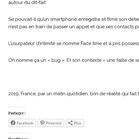
autour du dit-fait:
Se pouvait-il qu’un smartphone enregistre et filme son dét
n’est pas en train de passer un appel et que ses contacts p
L’usurpateur d’intimité se nomme Face time et a pris posses
On nomme ça un « bug ». Et son contexte « une faille de sécur
2019, France, par un matin quotidien, brin de réalité qui fait f
Partager :
Facebook
Pinterest
Plus