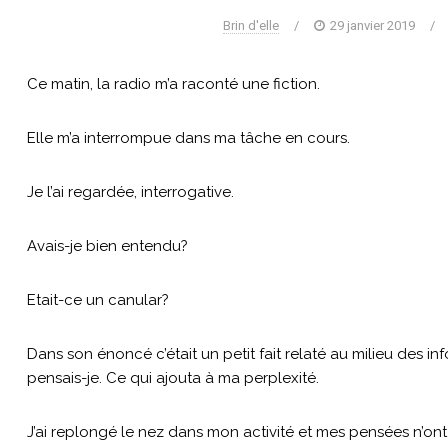
Brin d'elle
/
29 janvier 2019
/
Ce matin, la radio m’a raconté une fiction.
Elle m’a interrompue dans ma tâche en cours.
Je l’ai regardée, interrogative.
Avais-je bien entendu?
Etait-ce un canular?
Dans son énoncé c’était un petit fait relaté au milieu des inf
pensais-je. Ce qui ajouta à ma perplexité.
J’ai replongé le nez dans mon activité et mes pensées n’on