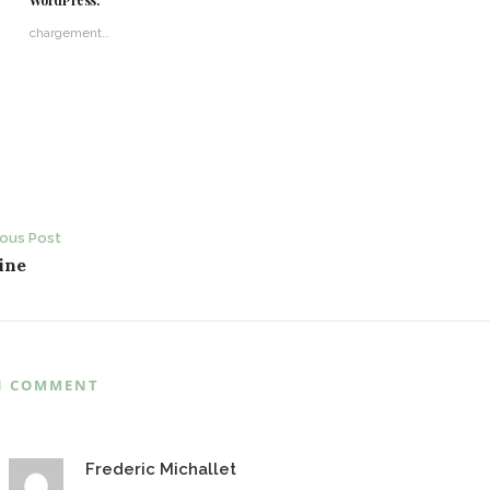
WordPress:
chargement…
ost
ious Post
ine
avigation
1 COMMENT
Frederic Michallet