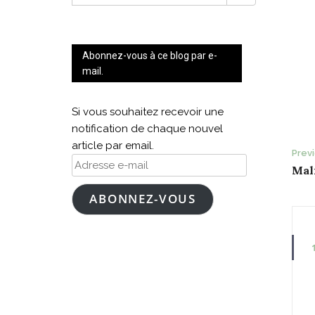
FOR:
Abonnez-vous à ce blog par e-
mail.
Si vous souhaitez recevoir une
notification de chaque nouvel
article par email.
P
Prev
Adresse
Mal
n
e-
mail
ABONNEZ-VOUS