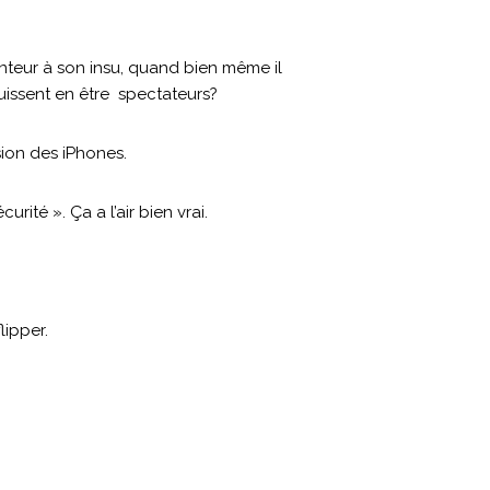
enteur à son insu, quand bien même il
uissent en être spectateurs?
sion des iPhones.
ité ». Ça a l’air bien vrai.
lipper.