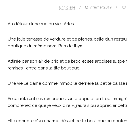
Brin d'elle
/
7 février 2019
/
Au détour d’une rue du vieil Arles…
Une jolie terrasse de verdure et de pierres, celle d’un rest
boutique du même nom: Brin de thym.
Attirée par son air de bric et de broc et ses ardoises susp
remises, j’entre dans la tite boutique.
Une vieille dame comme immobile derrière la petite caisse 
Si ce n’étaient ses remarques sur la population trop immigr
comprenez ce que je veux dire », j’aurais pu apprécier cet
Elle connote d’un charme désuet cette boutique au conten