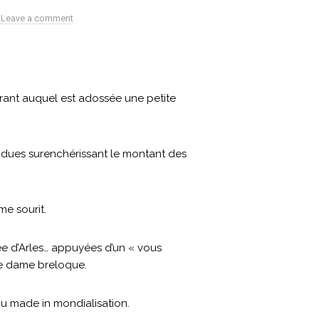
Leave a comment
aurant auquel est adossée une petite
endues surenchérissant le montant des
me sourit.
ée d’Arles… appuyées d’un « vous
te dame breloque.
u made in mondialisation.