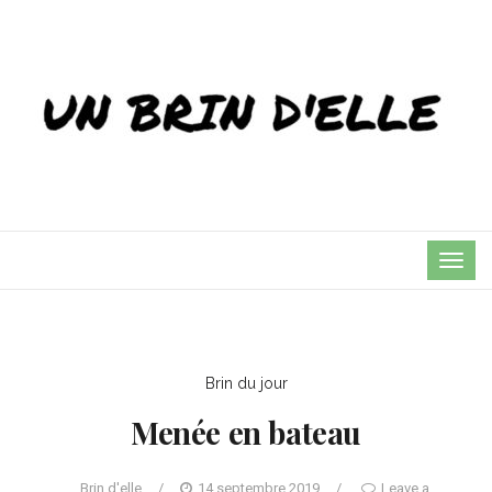
TOG
NAVI
Brin du jour
Menée en bateau
Brin d'elle
/
14 septembre 2019
/
Leave a