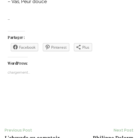
– Vas, Peur douce
…
Partager :
Facebook
Pinterest
Plus
WordPress:
chargement…
Post
Previous Post
Next Post
L’absurde au comptoir
Philippe Delerm