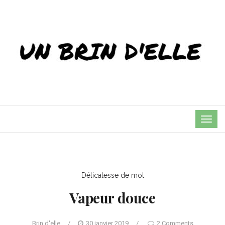
TOG
NAVI
Délicatesse de mot
Vapeur douce
Brin d'elle
/
30 janvier 2019
/
2 Comments