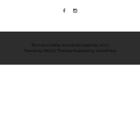
©Un brin d'elle, tous droits réservés, 2017
Theme by
MOOZ Themes
Powered by
WordPress