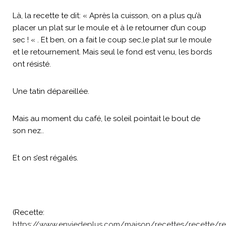
Là, la recette te dit: « Après la cuisson, on a plus qu’à
placer un plat sur le moule et à le retourner d’un coup
sec ! « . Et ben, on a fait le coup sec,le plat sur le moule
et le retournement. Mais seul le fond est venu, les bords
ont résisté.
Une tatin dépareillée.
Mais au moment du café, le soleil pointait le bout de
son nez..
Et on s’est régalés.
(Recette:
https://www.enviedeplus.com/maison/recettes/recette/re