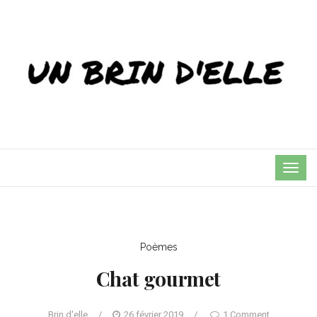
TOG
NAVI
Poèmes
Chat gourmet
Brin d'elle
/
26 février 2019
/
1 Comment