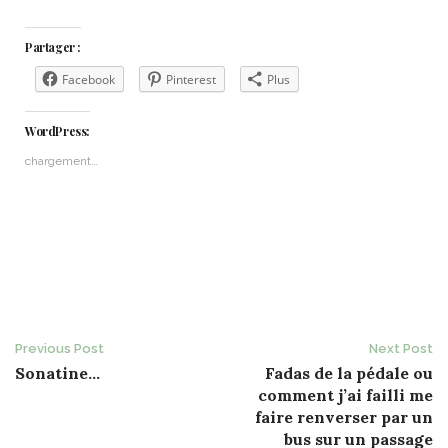
Partager :
Facebook
Pinterest
Plus
WordPress:
chargement…
Post
Previous Post
Next Post
Sonatine…
Fadas de la pédale ou
navigation
comment j’ai failli me
faire renverser par un
bus sur un passage