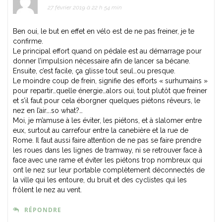
27 février 2019 à 22 h 54 min
Ben oui, le but en effet en vélo est de ne pas freiner, je te
confirme.
Le principal effort quand on pédale est au démarrage pour
donner l’impulsion nécessaire afin de lancer sa bécane.
Ensuite, c’est facile, ça glisse tout seul…ou presque.
Le moindre coup de frein, signifie des efforts « surhumains »
pour repartir…quelle énergie…alors oui, tout plutôt que freiner
et s’il faut pour cela éborgner quelques piétons rêveurs, le
nez en l’air….so what?…
Moi, je m’amuse à les éviter, les piétons, et à slalomer entre
eux, surtout au carrefour entre la canebière et la rue de
Rome. Il faut aussi faire attention de ne pas se faire prendre
les roues dans les lignes de tramway, ni se retrouver face à
face avec une rame et éviter les piétons trop nombreux qui
ont le nez sur leur portable complètement déconnectés de
la ville qui les entoure, du bruit et des cyclistes qui les
frôlent le nez au vent.
RÉPONDRE