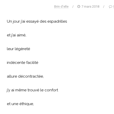
Brin d'elle
/
7 mars 2018
/
Un jour j’ai essayé des espadrilles
et j’ai aimé,
leur légèreté
indécente facilité
allure décontractée,
j’y ai même trouvé le confort
et une éthique,