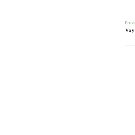
P
Prev
Voy
n