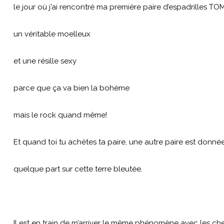
le jour où j’ai rencontré ma première paire d’espadrilles TOM
un véritable moelleux
et une résille sexy
parce que ça va bien la bohème
mais le rock quand même!
Et quand toi tu achètes ta paire, une autre paire est donné
quelque part sur cette terre bleutée.
Il est en train de m’arriver le même phénomène avec les ch