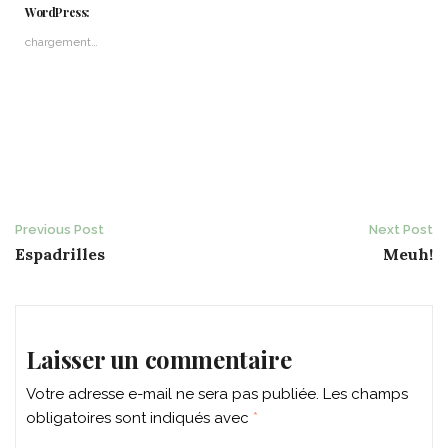
WordPress:
chargement…
Post
Previous Post
Next Post
Espadrilles
Meuh!
navigation
Laisser un commentaire
Votre adresse e-mail ne sera pas publiée.
Les champs
obligatoires sont indiqués avec
*