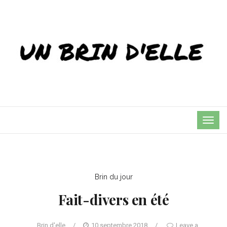
TOG
NAVI
Brin du jour
Fait-divers en été
Brin d'elle
/
10 septembre 2018
/
Leave a