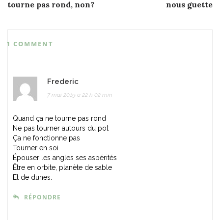
navigation
tourne pas rond, non?
nous guette
1 COMMENT
Frederic
7 mai 2019 à 22 h 02 min
Quand ça ne tourne pas rond
Ne pas tourner autours du pot
Ça ne fonctionne pas
Tourner en soi
Épouser les angles ses aspérités
Être en orbite, planète de sable
Et de dunes.
RÉPONDRE