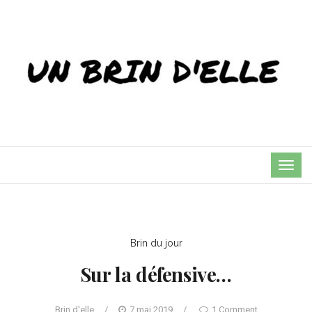
TOG
NAVI
Brin du jour
Sur la défensive…
Brin d'elle
/
7 mai 2019
/
1 Comment