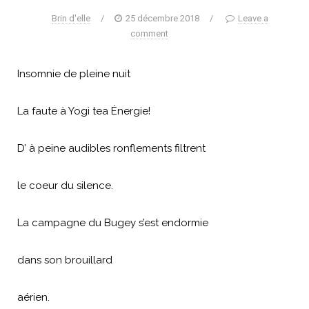
Brin d'elle
/
25 décembre 2018
/
Leave a
comment
Insomnie de pleine nuit
La faute à Yogi tea Énergie!
D’ à peine audibles ronflements filtrent
le coeur du silence.
La campagne du Bugey s’est endormie
dans son brouillard
aérien.